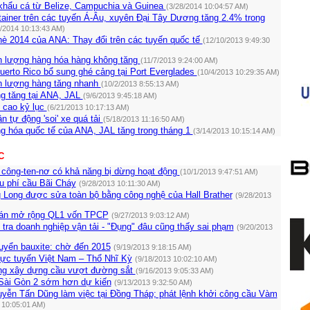
hẩu cá từ Belize, Campuchia và Guinea
(3/28/2014 10:04:57 AM)
ainer trên các tuyến Á-Âu, xuyên Đại Tây Dương tăng 2.4% trong
2/2014 10:13:43 AM)
hè 2014 của ANA: Thay đổi trên các tuyến quốc tế
(12/10/2013 9:49:30
 lượng hàng hóa hàng không tăng
(11/7/2013 9:24:00 AM)
uerto Rico bổ sung ghé cảng tại Port Everglades
(10/4/2013 10:29:35 AM)
 lượng hàng tăng nhanh
(10/2/2013 8:55:13 AM)
g tăng tại ANA, JAL
(9/6/2013 9:45:18 AM)
i cao kỷ lục
(6/21/2013 10:17:13 AM)
 tự động 'soi' xe quá tải
(5/18/2013 11:16:50 AM)
g hóa quốc tế của ANA, JAL tăng trong tháng 1
(3/14/2013 10:15:14 AM)
C
 công-ten-nơ có khả năng bị dừng hoạt động
(10/1/2013 9:47:51 AM)
u phí cầu Bãi Cháy
(9/28/2013 10:11:30 AM)
 Long được sửa toàn bộ bằng công nghệ của Hall Brather
(9/28/2013
 án mở rộng QL1 vốn TPCP
(9/27/2013 9:03:12 AM)
tra doanh nghiệp vận tải - "Đụng" đâu cũng thấy sai phạm
(9/20/2013
yển bauxite: chờ đến 2015
(9/19/2013 9:18:15 AM)
rực tuyến Việt Nam – Thổ Nhĩ Kỳ
(9/18/2013 10:02:10 AM)
ng xây dựng cầu vượt đường sắt
(9/16/2013 9:05:33 AM)
Sài Gòn 2 sớm hơn dự kiến
(9/13/2013 9:32:50 AM)
yễn Tấn Dũng làm việc tại Ðồng Tháp; phát lệnh khởi công cầu Vàm
 10:05:01 AM)