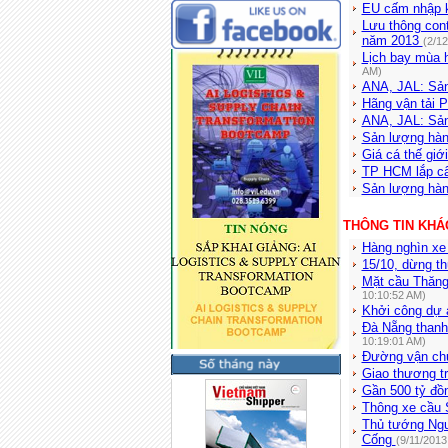
EU cấm nhập k
Lưu thông cont
năm 2013
(2/1
Lịch bay mùa 
AM)
ANA, JAL: Sản
Hãng vận tải P
ANA, JAL: Sản
Sản lượng hàn
Giá cá thế giớ
TP HCM lắp cân
Sản lượng hàn
THÔNG TIN KHÁ
Hàng nghìn xe
15/10, dừng th
Mặt cầu Thăng
10:10:52 AM)
Khởi công dự
Đà Nẵng thanh 
10:19:01 AM)
Đường vận chu
Giao thương t
Gần 500 tỷ đồ
Thông xe cầu 
Thủ tướng Ngu
Cống
(9/11/2013