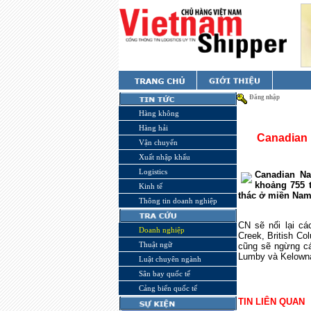
Đăng nhập
Hàng không
Hàng hải
Canadian 
Vận chuyển
Xuất nhập khẩu
Logistics
Canadian Na
khoảng 755 
Kinh tế
thác ở miền Nam
Thông tin doanh nghiệp
CN sẽ nối lại cá
Doanh nghiệp
Creek, British Co
Thuật ngữ
cũng sẽ ngừng cá
Lumby và
Kelown
Luật chuyên ngành
Sân bay quốc tế
Cảng biển quốc tế
TIN LIÊN QUAN