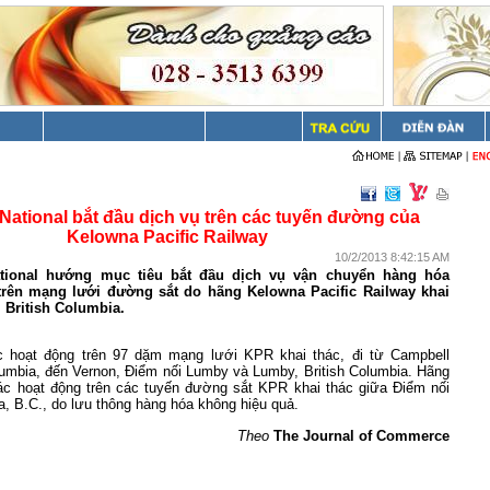
National bắt đầu dịch vụ trên các tuyến đường của
Kelowna Pacific Railway
10/2/2013 8:42:15 AM
tional hướng mục tiêu bắt đầu dịch vụ vận chuyển hàng hóa
trên mạng lưới đường sắt do hãng Kelowna Pacific Railway khai
 British Columbia.
c hoạt động trên 97 dặm mạng lưới KPR khai thác, đi từ Campbell
lumbia, đến Vernon, Điểm nối Lumby và Lumby, British Columbia. Hãng
c hoạt động trên các tuyến đường sắt KPR khai thác giữa Điểm nối
a
, B.C., do lưu thông hàng hóa không hiệu quả.
Theo
The Journal of Commerce