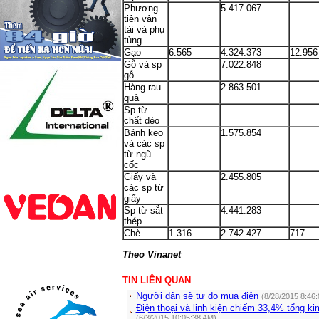
Phương
5.417.067
tiện vận
tải và phụ
tùng
Gạo
6.565
4.324.373
12.956
Gỗ và sp
7.022.848
gỗ
Hàng rau
2.863.501
quả
Sp từ
chất dẻo
Bánh kẹo
1.575.854
và các sp
từ ngũ
cốc
Giấy và
2.455.805
các sp từ
giấy
Sp từ sắt
4.441.283
thép
Chè
1.316
2.742.427
717
Theo Vinanet
TIN LIÊN QUAN
Người dân sẽ tự do mua điện
(8/28/2015 8:46
Điện thoại và linh kiện chiếm 33,4% tổng k
(6/3/2015 10:05:38 AM)