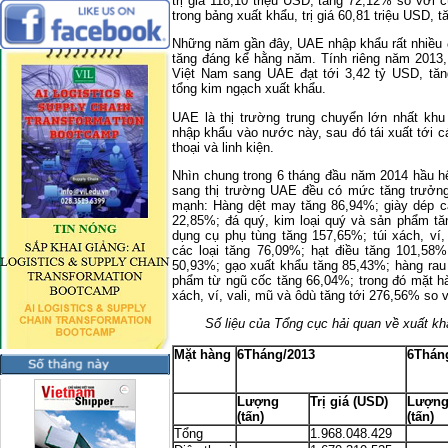
trị giá 118,10 triệu USD, tăng 72,12% so với
trong bảng xuất khẩu, trị giá 60,81 triệu USD,
Những năm gần đây, UAE nhập khẩu rất nhiều điệ
tăng đáng kể hằng năm. Tính riêng năm 2013
Việt Nam sang UAE đạt tới 3,42 tỷ USD, tă
tổng kim ngạch xuất khẩu.
UAE là thị trường trung chuyển lớn nhất kh
nhập khẩu vào nước này, sau đó tái xuất tới 
thoại và linh kiện.
Nhìn chung trong 6 tháng đầu năm 2014 hầu h
sang thị trường UAE đều có mức tăng trưởn
mạnh: Hàng dệt may tăng 86,94%; giày dép cá
22,85%; đá quý, kim loại quý và sản phẩm tă
dụng cụ phụ tùng tăng 157,65%; túi xách, ví,
các loại tăng 76,09%; hạt điều tăng 101,58%
50,93%;
gạo xuất khẩu tăng 85,43%; hàng rau
phẩm từ ngũ cốc tăng
66,04
%; trong đó mặt h
xách, ví, vali, mũ và ôdù tăng tới 276,56% so
Số liệu của Tổng cục hải quan về xuất 
Mặt hàng
6Tháng/2013
6Thán
Lượng
Trị giá (USD)
Lượn
(tấn)
(tấn)
Tổng
1.968.048.429