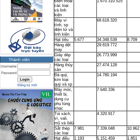
Điện thoại
1.670.310.525
các loại
và linh
kiện
Máy vi
68.618.320
tính, sp
điện tử và
linh kiện
Hạt tiêu
5.677
34.348.539
8.709
Hàng dệt
29.819.772
may
Giày dép
26.773.999
các loại
Hàng thủy
27.474.128
Username
sản
Password
Đá quý,
14.780.194
kim loại
quý và sp
Đăng ký mới
Máy móc,
7.640.336
thiết bị,
dụng cụ
phụ tùng
khác
Túi xách,
4.320.917
ví, vali,
mũ và ôdù
Sắt thép
7.981
7.339.048
10.962
các loại
Hạt điều
1.193
5.151.459
1.851