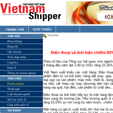
Đăng nhập
Hàng không
Hàng hải
Vận chuyển
Điện thoại và linh kiện chiếm 80
Xuất nhập khẩu
Theo số liệu của Tổng cục hải quan, kim ngạc
Logistics
6 tháng đầu năm đạt 2,40 tỷ USD, tăng 22,16%
Kinh tế
Việt Nam xuất khẩu các mặt hàng: Điện thoại 
Thông tin doanh nghiệp
phẩm điện tử và linh kiện; hàng dệt may; giày
loại quý và sản phẩm; máy móc, thiết bị, dụng
và ôdù; sắt thép các loại; phương tiện vận t
Doanh nghiệp
hàng rau quả; hạt điều; sản phẩm từ chất dẻo;
Thuật ngữ
Luật chuyên ngành
Điện thoại và linh kiện tiếp tục là mặt hàng đứ
Nam sang thị trường Các Tiểu Vương quốc Ả rậ
Sân bay quốc tế
tăng 15,03% so với cùng kỳ năm trước, chiếm 8
Cảng biển quốc tế
Mặt hàng có giá trị xuất khẩu lớn thứ hai là má