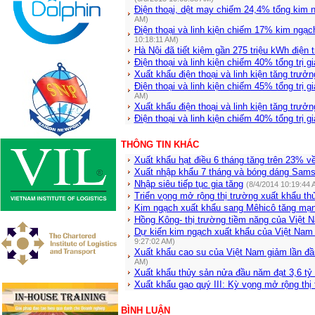
Điện thoại, dệt may chiếm 24,4% tổng kim 
AM)
Điện thoại và linh kiện chiếm 17% kim ngạc
10:18:11 AM)
Hà Nội đã tiết kiệm gần 275 triệu kWh điện
Điện thoại và linh kiện chiếm 40% tổng trị 
Xuất khẩu điện thoại và linh kiện tăng trưở
Điện thoại và linh kiện chiếm 45% tổng trị 
AM)
Xuất khẩu điện thoại và linh kiện tăng trưở
Điện thoại và linh kiện chiếm 40% tổng trị gi
THÔNG TIN KHÁC
Xuất khẩu hạt điều 6 tháng tăng trên 23% v
Xuất nhập khẩu 7 tháng và bóng dáng Sam
Nhập siêu tiếp tục gia tăng
(8/4/2014 10:19:44 
Triển vọng mở rộng thị trường xuất khẩu th
Kim ngạch xuất khẩu sang Mêhicô tăng mạ
Hồng Kông- thị trường tiềm năng của Việt 
Dự kiến kim ngạch xuất khẩu của Việt Nam
9:27:02 AM)
Xuất khẩu cao su của Việt Nam giảm lần đầ
AM)
Xuất khẩu thủy sản nửa đầu năm đạt 3,6 t
Xuất khẩu gạo quý III: Kỳ vọng mở rộng thị
BÌNH LUẬN