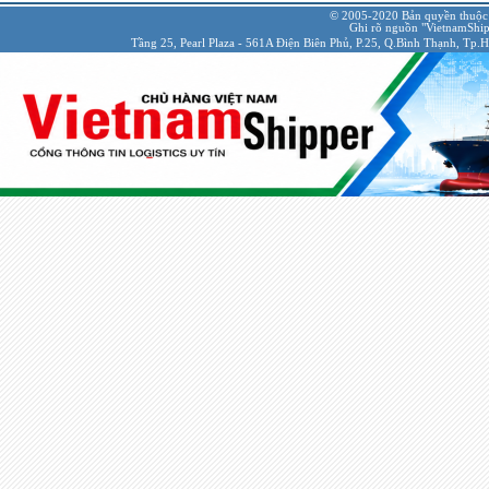
© 2005-2020 Bản quyền thuộc
Ghi rõ nguồn "VietnamShipp
Tầng 25, Pearl Plaza - 561A Điện Biên Phủ, P.25, Q.Bình Thạnh, Tp.