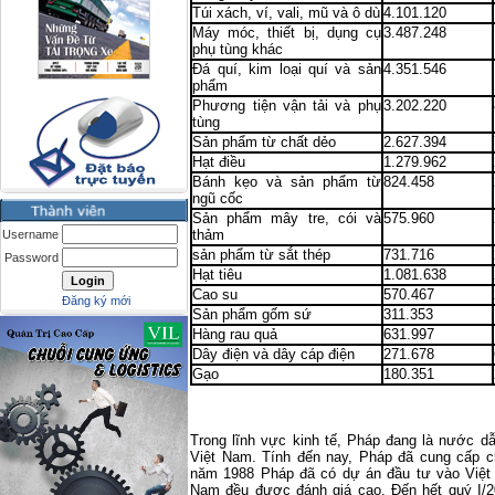
Túi xách, ví, vali, mũ và ô dù
4.101.120
Máy móc, thiết bị, dụng cụ
3.487.248
phụ tùng khác
Đá quí, kim loại quí và sản
4.351.546
phẩm
Phương tiện vận tải và phụ
3.202.220
tùng
Sản phẩm từ chất dẻo
2.627.394
Hạt điều
1.279.962
Bánh kẹo và sản phẩm từ
824.458
ngũ cốc
Sản phẩm mây tre, cói và
575.960
thảm
Username
sản phẩm từ sắt thép
731.716
Password
Hạt tiêu
1.081.638
Cao su
570.467
Đăng ký mới
Sản phẩm gốm sứ
311.353
Hàng rau quả
631.997
Dây điện và dây cáp điện
271.678
Gạo
180.351
Trong lĩnh vực kinh tế, Pháp đang là nước 
Việt
Nam
. Tính đến nay, Pháp đã cung cấp 
năm 1988 Pháp đã có dự án đầu tư vào Việ
Nam
đều được đánh giá cao. Đến hết quý I/20