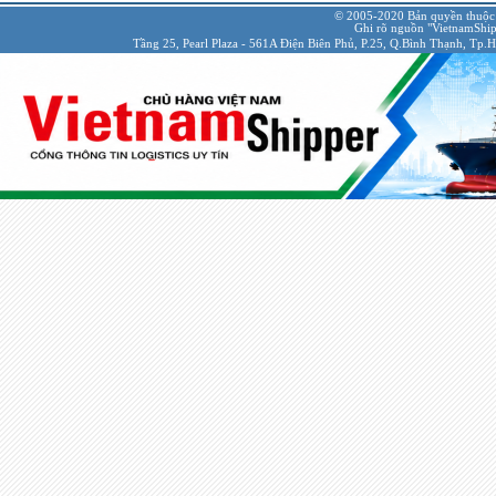
© 2005-2020 Bản quyền thuộc
Ghi rõ nguồn "VietnamShipp
Tầng 25, Pearl Plaza - 561A Điện Biên Phủ, P.25, Q.Bình Thạnh, Tp.