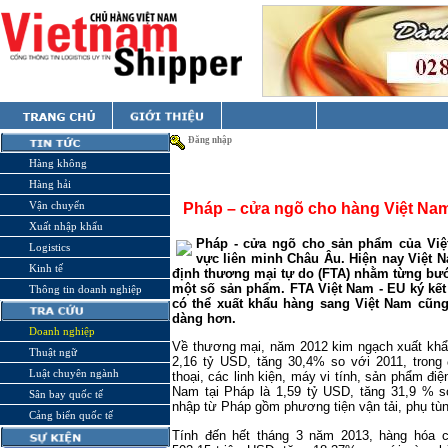
Đăng nhập
Hàng không
Hàng hải
Vận chuyển
Pháp – cửa ngõ cho hàng Việt Na
Xuất nhập khẩu
Pháp - cửa ngõ cho sản phẩm của Vi
Logistics
vực liên minh Châu Âu. Hiện nay Việt
N
Kinh tế
định thương mại tự do (FTA) nhằm từng bướ
một số sản phẩm. FTA Việt
Nam
- EU ký kết
Thông tin doanh nghiệp
có thể xuất khẩu hàng sang Việt
Nam
cũng
dàng hơn.
Doanh nghiệp
Về thương mại, năm 2012 kim ngạch xuất khẩ
Thuật ngữ
2,16 tỷ USD, tăng 30,4% so với 2011, trong
Luật chuyên ngành
thoại, các linh kiện, máy vi tính, sản phẩm đi
Nam
tại Pháp là 1,59 tỷ USD, tăng 31,9 % s
Sân bay quốc tế
nhập từ Pháp gồm phương tiện vận tải, phụ tùn
Cảng biển quốc tế
Tính đến hết tháng 3 năm 2013, hàng hóa 