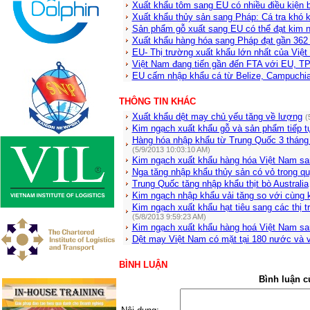
Xuất khẩu tôm sang EU có nhiều điều kiện 
Xuất khẩu thủy sản sang Pháp: Cá tra khó 
Sản phẩm gỗ xuất sang EU có thể đạt kim 
Xuất khẩu hàng hóa sang Pháp đạt gần 362
EU- Thị trường xuất khẩu lớn nhất của Việ
Việt Nam đang tiến gần đến FTA với EU, 
EU cấm nhập khẩu cá từ Belize, Campuchi
THÔNG TIN KHÁC
Xuất khẩu dệt may chủ yếu tăng về lượng
(
Kim ngạch xuất khẩu gỗ và sản phẩm tiếp t
Hàng hóa nhập khẩu từ Trung Quốc 3 tháng 
(5/9/2013 10:03:10 AM)
Kim ngạch xuất khẩu hàng hóa Việt Nam s
Nga tăng nhập khẩu thủy sản có vỏ trong qu
Trung Quốc tăng nhập khẩu thịt bò Australia
Kim ngạch nhập khẩu vải tăng so với cùng 
Kim ngạch xuất khẩu hạt tiêu sang các thị t
(5/8/2013 9:59:23 AM)
Kim ngạch xuất khẩu hàng hoá Việt Nam sa
Dệt may Việt Nam có mặt tại 180 nước và v
BÌNH LUẬN
Bình luận c