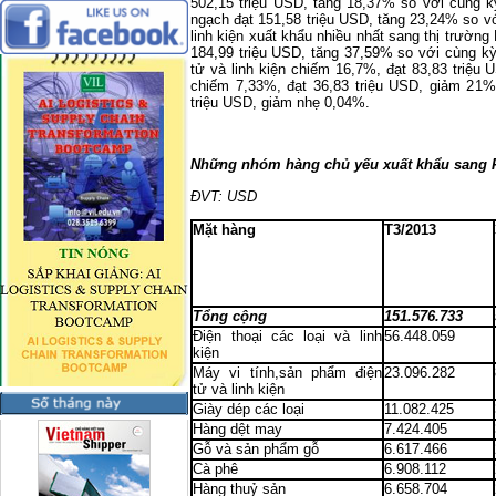
502,15 triệu USD, tăng 18,37% so với cùng k
ngạch đạt 151,58 triệu USD, tăng 23,24% so vớ
linh kiện xuất khẩu nhiều nhất sang thị trườn
184,99 triệu USD, tăng 37,59% so với cùng k
tử và linh kiện chiếm 16,7%, đạt 83,83 triệ
chiếm 7,33%, đạt 36,83 triệu USD, giảm 21%
triệu USD, giảm nhẹ 0,04%.
Những nhóm hàng chủ yếu xuất khẩu sang 
ĐVT: USD
Mặt hàng
T3/2013
Tổng cộng
151.576.733
Điện thoại các loại và linh
56.448.059
kiện
Máy vi tính,sản phẩm điện
23.096.282
tử và linh kiện
Giày dép các loại
11.082.425
Hàng dệt may
7.424.405
Gỗ và sản phẩm gỗ
6.617.466
Cà phê
6.908.112
Hàng thuỷ sản
6.658.704