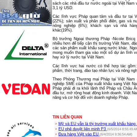
sách các nhà đầu tư nước ngoài tại Việt
Nam
v
3,1 tỷ USD.
Các lĩnh vực Pháp quan tâm và đầu tư tại V
(22%); sản xuất và phân phối điện, gas và n
nông nghiệp (6%); khách sạn và nhà hàn
khác(19%).
Bộ trưởng Ngoại thương Pháp -Nicole Bricq 
nhiều hơn để tiếp cận thị trường Việt
Nam
, đặ
các sản phẩm xuất khẩu sang nước khác. Ngoà
mong muốn tham gia vào một số dự án lĩnh vự
hay xử lý nước tại Việt
Nam
.
Các lĩnh vực hai nước có thể hợp tác gồm:
phẩm, thời trang, đào tạo nhân lực và nông ngh
Theo Phòng Thương mại Pháp tại Việt Nam 
nghiệp SME của Pháp xuất khẩu sang Việt
N
Pháp phải đi ra khỏi lãnh thổ Pháp và Châu 
đầu tư, mở rộng hoạt động kinh doanh. Việt
N
năng và cơ hội đối với doanh nghiệp Pháp.
TIN LIÊN QUAN
Mỹ và EU vẫn là thị trường xuất khẩu hàng
EU phê duyệt liên minh P3
(6/5/2014 8:55:49 A
Đưa hàng Việt vào EU
(6/4/2014 9:36:54 AM)